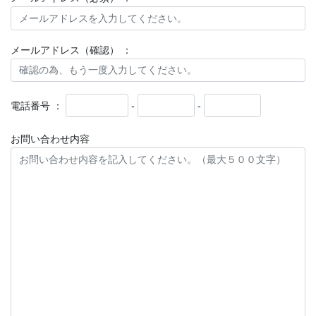
お知らせ
銘林合同展示会 ご来場の御礼
平素より、弊社ホームページにアクセスいただき誠にありがとうご
メールアドレス（確認） ：
ざいます。 2022年9月15日・16日に開催しました『銘林合同展示
会』では、ご多忙の折にもかかわらずご来場いただき誠にありがと
うございました。 皆様のおかげを […]
電話番号 ：
-
-
2022年9月15日
お問い合わせ内容
お知らせ
9月15日・16日開催 3営業所合同展
示会開催中！
3営業所合同での銘林展示会を開催中です。 今朝の会場内の様子
を、パノラマ画像でお届けします。 明日の15時まで開催しておりま
す。 皆様のご来場、心よりお待ちしております。 ■開催日：2022年
９月15日（木）/16日（金 […]
お気軽にお問い合わせください。