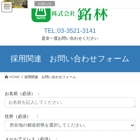
コ
ナ
お知らせ
ン
ビ
盛岡営業所展示会 ご来場の御礼
テ
ゲ
ン
ー
平素より、弊社ホームページにアクセスいただき誠にありがとうご
ツ
シ
TEL:03-3521-3141
ざいます。 2022年10月7日に開催しました展示即売会では、ご多忙
へ
ョ
の折にもかかわらずご来場いただき誠にありがとうございました。
是非一度お問い合わせください
ス
ン
皆様のおかげをもちまして、盛況 […]
キ
に
ッ
移
採用関連 お問い合わせフォーム
2022年9月17日
プ
動
お知らせ
HOME
採用関連 お問い合わせフォーム
盛岡営業所2022展示即売会 開催の
お知らせ
お名前（必須） ：
日頃の感謝を込めて、このたび当社盛岡営業所主催の『木材展示即
売会』を開催する運びとなりました。
ケヤキや銀杏などの銘木・角材・テーブル材などを取りそろえてお
住所（必須） ：
ります。
2022年9月16日
メールアドレス（必須） ：